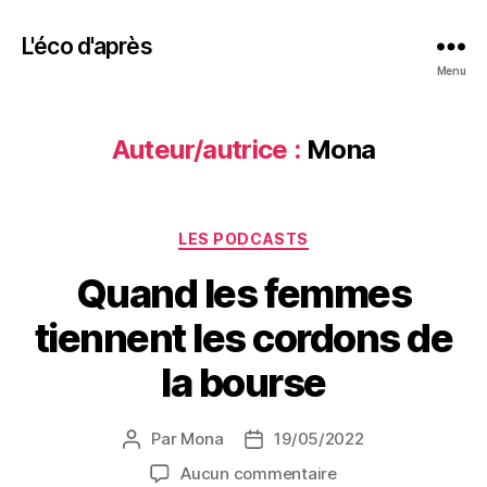
L'éco d'après
Menu
Auteur/autrice :
Mona
Catégories
LES PODCASTS
Quand les femmes
tiennent les cordons de
la bourse
Par
Mona
19/05/2022
Auteur
Date
de
de
sur
Aucun commentaire