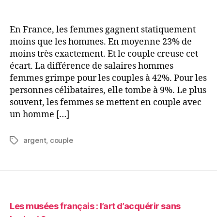
l’article
l’article
Quand
les
femmes
En France, les femmes gagnent statiquement
tiennent
moins que les hommes. En moyenne 23% de
les
moins très exactement. Et le couple creuse cet
cordons
écart. La différence de salaires hommes
de
femmes grimpe pour les couples à 42%. Pour les
la
personnes célibataires, elle tombe à 9%. Le plus
bourse
souvent, les femmes se mettent en couple avec
un homme […]
argent
,
couple
Étiquettes
Les musées français : l’art d’acquérir sans