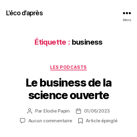
L'éco d'après
Menu
Étiquette :
business
Catégories
LES PODCASTS
Le business de la
science ouverte
Par
Elodie Papin
01/06/2023
Auteur
Date
de
de
sur
Aucun commentaire
Article épinglé
l’article
l’article
Le
business