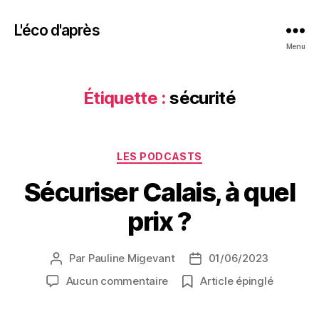
L'éco d'après
Menu
Étiquette :
sécurité
Catégories
LES PODCASTS
Sécuriser Calais, à quel
prix ?
Par
Pauline Migevant
01/06/2023
Auteur
Date
de
de
sur
Aucun commentaire
Article épinglé
l’article
l’article
Sécuriser
Calais,