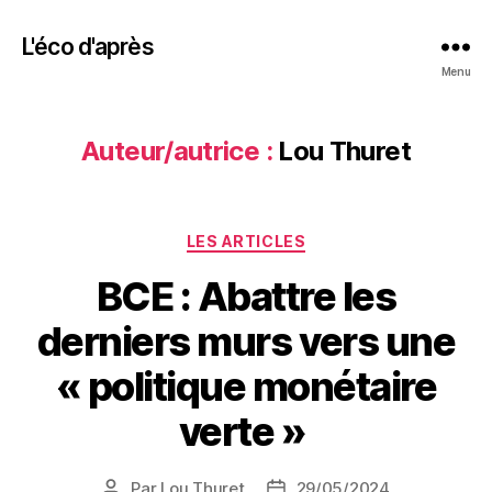
L'éco d'après
Menu
Auteur/autrice :
Lou Thuret
Catégories
LES ARTICLES
BCE : Abattre les
derniers murs vers une
« politique monétaire
verte »
Par
Lou Thuret
29/05/2024
Auteur
Date