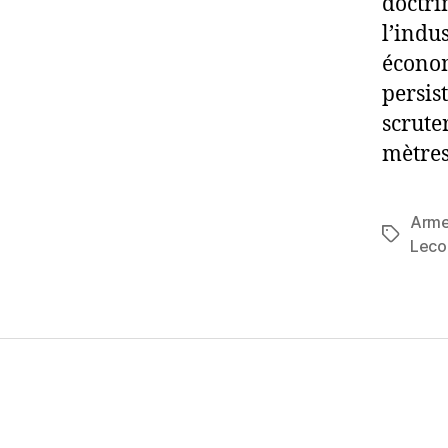
doctri
l’indu
économ
persis
scrute
mètres
Arm
Étiquett
Leco