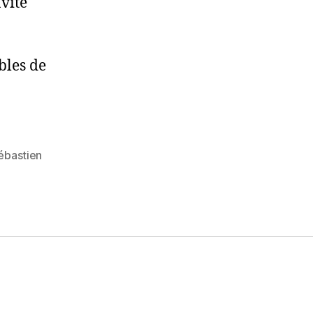
vité
bles de
ébastien