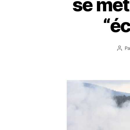
se met
“é
P
Aute
de
l’arti