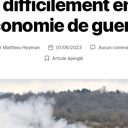
 difficilement 
conomie de guer
ar
Matthieu Heyman
01/06/2023
Aucun comme
ur
Date
de
Article épinglé
cle
l’article