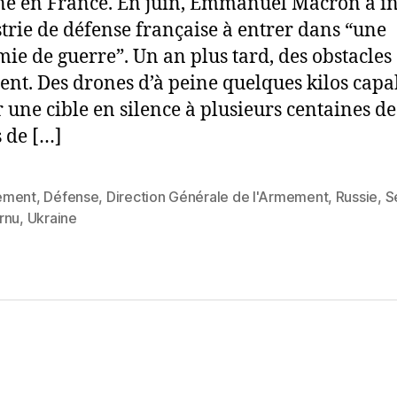
ne en France. En juin, Emmanuel Macron a in
strie de défense française à entrer dans “une
ie de guerre”. Un an plus tard, des obstacles
tent. Des drones d’à peine quelques kilos capa
r une cible en silence à plusieurs centaines de
 de […]
ement
,
Défense
,
Direction Générale de l'Armement
,
Russie
,
S
es
rnu
,
Ukraine